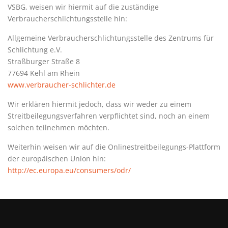
VSBG, weisen wir hiermit auf die zuständige
Verbraucherschlichtungsstelle hin:
Allgemeine Verbraucherschlichtungsstelle des Zentrums für
Schlichtung e.V.
Straßburger Straße 8
77694 Kehl am Rhein
www.verbraucher-schlichter.de
Wir erklären hiermit jedoch, dass wir weder zu einem
Streitbeilegungsverfahren verpflichtet sind, noch an einem
solchen teilnehmen möchten.
Weiterhin weisen wir auf die Onlinestreitbeilegungs-Plattform
der europäischen Union hin:
http://ec.europa.eu/consumers/odr/